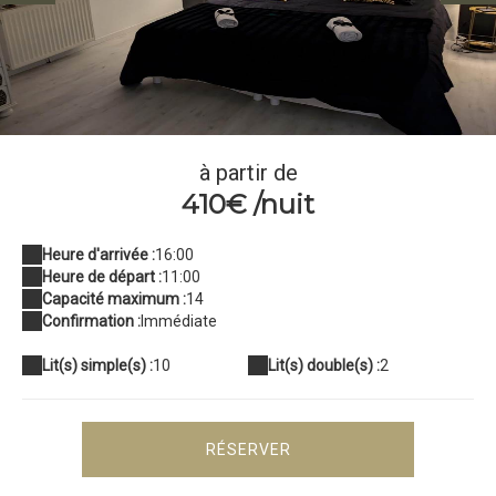
Chambre nuit dorée gîte de groupe 14 personnes
à partir de
410€ /nuit
Heure d'arrivée :
16:00
Heure de départ :
11:00
Capacité maximum :
14
Confirmation :
Immédiate
Lit(s) simple(s) :
10
Lit(s) double(s) :
2
RÉSERVER